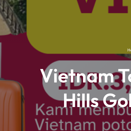
H
Vietnam T
Hills G