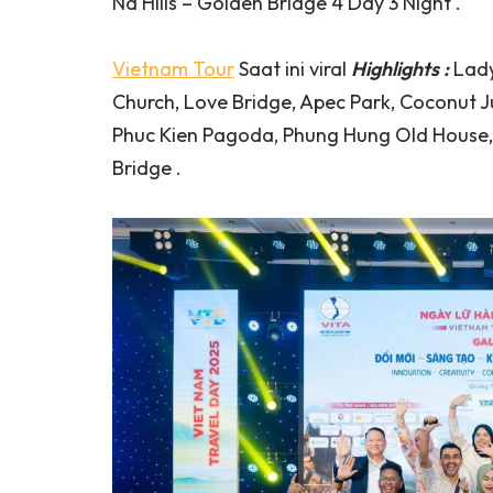
Na Hills – Golden Bridge 4 Day 3 Night .
Vietnam Tour
Saat ini viral
Highlights :
Lady
Church, Love Bridge, Apec Park, Coconut J
Phuc Kien Pagoda, Phung Hung Old House, 
Bridge .