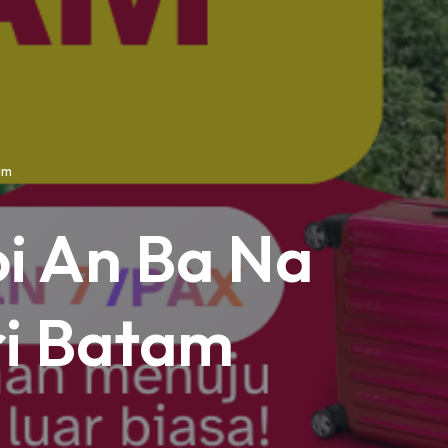
am
i An Ba Na
ri Batam